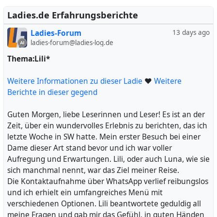
Bann gezogen. Danach genoss ich noch eine
wunderbare, intime Zeit mit ihr, bei der wir uns ganz nah
Ladies.de Erfahrungsberichte
kamen und den Moment voll und ganz auskosteten.
Ladies-Forum
13 days ago
Ihre Fähigkeiten und ihr Talent im Bett waren
ladies-forum@ladies-log.de
außergewöhnlich, und ich kann sie jedem empfehlen,
der auf der Suche nach einem unvergesslichen Erlebnis
Thema:Lili*
ist. Die Thaimassagen sind zwar nur für eine begrenzte
Zeit an einem Ort, meist nur zwei Wochen, aber diese
Weitere Informationen zu dieser Ladie
❤
Weitere
kurze Zeitspanne macht das Erlebnis umso intensiver
Berichte in dieser gegend
und unvergesslicher. Die Thaimädchen, die für diese
Massagen bekannt sind, besitzen eine einzigartige Kunst
Guten Morgen, liebe Leserinnen und Leser! Es ist an der
der Verführung und sorgen für eine unvergleichliche
Zeit, über ein wundervolles Erlebnis zu berichten, das ich
Erfahrung.
letzte Woche in SW hatte. Mein erster Besuch bei einer
Ich war begeistert von ihrer Freundlichkeit und
Dame dieser Art stand bevor und ich war voller
Professionalität, und ihre Präsenz allein war bereits ein
Aufregung und Erwartungen. Lili, oder auch Luna, wie sie
Genuss. Die Kombination aus ihrer Schönheit, ihren
sich manchmal nennt, war das Ziel meiner Reise.
Fähigkeiten und ihrem Charme machte dieses Erlebnis
Die Kontaktaufnahme über WhatsApp verlief reibungslos
zu einem wahren Highlight. Sollten Sie also die
und ich erhielt ein umfangreiches Menü mit
Möglichkeit haben, eine Thaimassage zu buchen, zögern
verschiedenen Optionen. Lili beantwortete geduldig all
Sie nicht, es könnte eine der besten Entscheidungen
meine Fragen und gab mir das Gefühl, in guten Händen