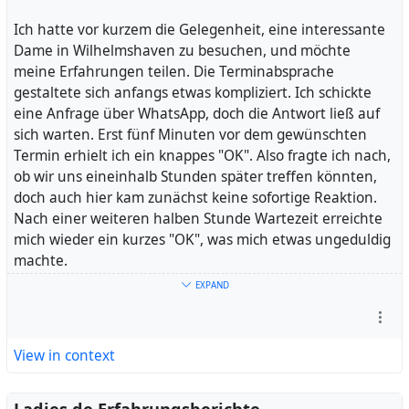
frustrierend waren.
Ich war etwas überrascht von ihrem Verhalten, da ich
Ich hatte vor kurzem die Gelegenheit, eine interessante
mich bemüht hatte, eine angenehme Zeit zu schaffen.
Dame in Wilhelmshaven zu besuchen, und möchte
Das Gefühl von Druck, das sie erzeugte, war nicht gerade
meine Erfahrungen teilen. Die Terminabsprache
förderlich für die Stimmung. Schließlich entschloss ich
gestaltete sich anfangs etwas kompliziert. Ich schickte
mich, den Akt schnell abzuschließen, um den Druck
eine Anfrage über WhatsApp, doch die Antwort ließ auf
abzubauen. Es war ein schneller und etwas
sich warten. Erst fünf Minuten vor dem gewünschten
unbefriedigender Abschluss, der nicht den Erwartungen
Termin erhielt ich ein knappes "OK". Also fragte ich nach,
entsprach.
ob wir uns eineinhalb Stunden später treffen könnten,
Trotz des eher negativen Erlebnisses möchte ich andere
doch auch hier kam zunächst keine sofortige Reaktion.
warnen. Sie hat aktuell, soweit ich weiß, mehrere
Nach einer weiteren halben Stunde Wartezeit erreichte
Anzeigen online. Ich rate dazu, vorsichtig zu sein und
mich wieder ein kurzes "OK", was mich etwas ungeduldig
sich gut zu informieren, bevor man einen Besuch plant.
machte.
Es ist immer wichtig, auf seine Intuition zu hören und
Trotz der fehlenden Bestätigung machte ich mich auf
EXPAND
sich nicht auf unangenehme Situationen einzulassen.
den Weg und traf mit fünf Minuten Verspätung ein. Zu
In diesem Sinne, bleiben Sie wachsam und genießen Sie
meiner Freude entsprach die Dame genau den Bildern
Ihre Abenteuer, aber achten Sie auf Ihre Erfahrungen.
und Beschreibungen in der Anzeige, und sie überraschte
View in context
Mit freundlichen Grüßen,
mich mit ihrem guten Deutsch. Ihr Alter schätze ich auf
Der Rentner, der aus den Erfahrungen lernt
etwa 40 Jahre oder älter. Wir einigten uns auf 80 Euro für
30 Minuten, ohne weitere Extras.