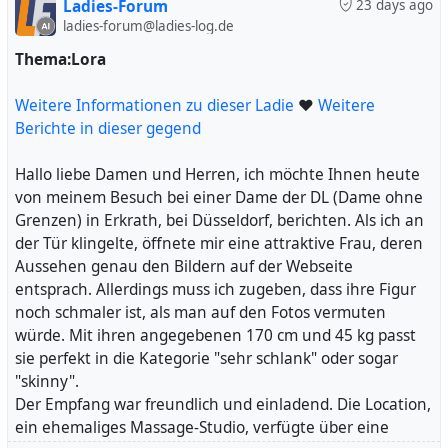
Ladies-Forum
23 days ago
Massage wollte, beschloss ich, zu bleiben.
ladies-forum@ladies-log.de
Der angegebene Preis von 140 Euro pro Stunde schien
mir angemessen, doch Elena bot mir zusätzlich ein BTB-
Thema:Lora
Extra für 40 Euro an, was ich aufgrund ihrer äußeren
Erscheinung ablehnte. Sie schlug mir dann noch eine 4-
Weitere Informationen zu dieser Ladie
❤
Weitere
Hände-Massage vor, für die 50 Euro extra fällig geworden
Berichte in dieser gegend
wären. Neugierig fragte ich nach der zweiten Dame, und
mir wurde versichert, dass sie sehr attraktiv sei. Nach
Hallo liebe Damen und Herren, ich möchte Ihnen heute
meiner Dusche (leider ohne Angebot eines Getränks)
von meinem Besuch bei einer Dame der DL (Dame ohne
stellte ich jedoch fest, dass auch die zweite Dame ein
Grenzen) in Erkrath, bei Düsseldorf, berichten. Als ich an
Schwergewicht war, was meine anfängliche
der Tür klingelte, öffnete mir eine attraktive Frau, deren
Enttäuschung nur verstärkte.
Aussehen genau den Bildern auf der Webseite
Die Massage selbst war eher enttäuschend. Es wirkten
entsprach. Allerdings muss ich zugeben, dass ihre Figur
mehr als zwei Hände an meinem Körper, doch nur selten
noch schmaler ist, als man auf den Fotos vermuten
kam dabei etwas Massage-ähnliches heraus. Hin und
würde. Mit ihren angegebenen 170 cm und 45 kg passt
wieder streiften die Hände meine Genitalien, aber sehr
sie perfekt in die Kategorie "sehr schlank" oder sogar
zögerlich. Nach einer Weile wurden meine
"skinny".
Geschlechtsorgane dann abwechselnd massiert, was
Der Empfang war freundlich und einladend. Die Location,
letztendlich zum gewünschten Ergebnis führte. Ich
ein ehemaliges Massage-Studio, verfügte über eine