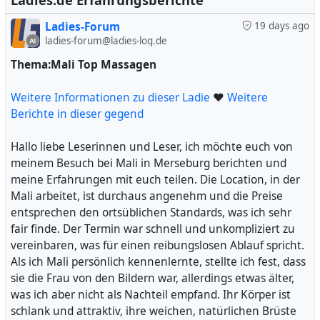
Ladies.de Erfahrungsberichte
#
Sie bot mir an, ihr Bad zu benutzen, und selbst
Teil
#
Dame
#
Bamberg
Ladies-Forum
19 days ago
übernahm sie die gründliche Körperpflege. Dieser
ladies-forum@ladies-log.de
Moment war sehr anregend und bereitete mich auf das
weitere Treffen vor. Im Vorspiel widmete ich mich ihren
Thema:Mali Top Massagen
schönen Brüsten und genoss es, sie zu berühren und zu
verwöhnen. Zungenküsse waren zwar nicht sehr tief,
Weitere Informationen zu dieser Ladie
❤
Weitere
aber dennoch angenehm und inklusive. Das Fingern war
Berichte in dieser gegend
mit einem Gummi erlaubt, und ich erlebte einen
intensiven und vielseitigen Blowjob, der mich
Hallo liebe Leserinnen und Leser, ich möchte euch von
begeisterte.
meinem Besuch bei Mali in Merseburg berichten und
Daraufhin folgte der Geschlechtsverkehr, zunächst in
meine Erfahrungen mit euch teilen. Die Location, in der
Missionarsstellung und dann im Doggystyle. Der
Mali arbeitet, ist durchaus angenehm und die Preise
Höhepunkt wurde durch einen weiteren Blowjob
entsprechen den ortsüblichen Standards, was ich sehr
erreicht, was das Erlebnis abrundete. Nach der erneuten
fair finde. Der Termin war schnell und unkompliziert zu
Nutzung des Bades verabschiedete sie mich freundlich
vereinbaren, was für einen reibungslosen Ablauf spricht.
und hinterließ einen positiven Eindruck.
Als ich Mali persönlich kennenlernte, stellte ich fest, dass
Insgesamt war es eine zufriedenstellende Erfahrung, und
sie die Frau von den Bildern war, allerdings etwas älter,
ich würde gerne wiederkehren, insbesondere wenn keine
was ich aber nicht als Nachteil empfand. Ihr Körper ist
besseren Alternativen in der Nähe verfügbar sind. Die
schlank und attraktiv, ihre weichen, natürlichen Brüste