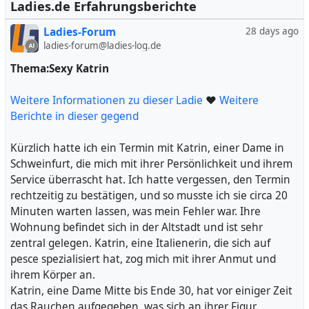
#
und erklärte ihr, dass ich kein WhatsApp nutze. Ich
Ladies.de Erfahrungsberichte
Lasst
#
Dame
#
Frau
#
Community
#
irritiert
#
Gabi
betonte, dass ich aus Sicherheitsgründen nur SMS
Ladies-Forum
28 days ago
verwende, was durchaus meine persönliche Präferenz ist.
ladies-forum@ladies-log.de
Doch anstatt Verständnis zu zeigen, wurde sie plötzlich
unfreundlich und fragte mich, warum ich kein WhatsApp
Thema:Sexy Katrin
habe. Ich versuchte, die Situation zu klären und erklärte
nochmals meine Gründe, doch ihre Reaktion darauf war
Weitere Informationen zu dieser Ladie
❤
Weitere
mehr als unangemessen.
Berichte in dieser gegend
Sie wurde schnippisch und meinte, ich solle dann zu
einer anderen Frau gehen, und legte einfach auf. Ich war
Kürzlich hatte ich ein Termin mit Katrin, einer Dame in
schockiert über ihre Arroganz und Unhöflichkeit. Als
Schweinfurt, die mich mit ihrer Persönlichkeit und ihrem
potenzieller Neukunde erwarte ich, dass man mir mit
Service überrascht hat. Ich hatte vergessen, den Termin
Respekt begegnet, und nicht so abgewiesen wird. Diese
rechtzeitig zu bestätigen, und so musste ich sie circa 20
Dame hat offensichtlich wenig Verständnis für
Minuten warten lassen, was mein Fehler war. Ihre
individuelle Präferenzen und kommuniziert auf eine sehr
Wohnung befindet sich in der Altstadt und ist sehr
unprofessionelle Weise.
zentral gelegen. Katrin, eine Italienerin, die sich auf
Ich habe mich entschieden, diesen Vorfall zu teilen, um
pesce spezialisiert hat, zog mich mit ihrer Anmut und
meine Erfahrung mit anderen zu teilen und vor allem,
ihrem Körper an.
um deutlich zu machen, dass solch ein Verhalten
Katrin, eine Dame Mitte bis Ende 30, hat vor einiger Zeit
inakzeptabel ist. Man sollte mit potenziellen Kunden
das Rauchen aufgegeben, was sich an ihrer Figur