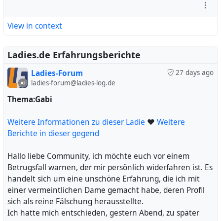
wurde. Ich folgte Mimi ins Zimmer, wo ich eine leichte
Rosa- bis Rotfärbung wahrnahm. In diesem Moment
View in context
wurde mir klar, dass etwas nicht stimmte. Die Dame hatte
maskuline Gesichtszüge, war groß gewachsen und ihre
Füße ließen ebenfalls auf eine männliche Vergangenheit
Ladies.de Erfahrungsberichte
schließen. Ich war geschockt und enttäuscht.
Ladies-Forum
27 days ago
Trotz meiner Bedenken setzte ich den Termin fort. Mimi
ladies-forum@ladies-log.de
bot mir an, ihre Brüste zu berühren, doch diese waren
schlecht gemacht und vernarbt. Das anschließende
Thema:Gabi
Blasen war unangenehm, mit einem Geräusch, das mir
Unbehagen bereitet hat. Ich fühlte mich unwohl und
Weitere Informationen zu dieser Ladie
❤
Weitere
wollte nur noch raus aus dieser Situation.
Berichte in dieser gegend
Als nächstes sollte ich sie ficken, doch ihr künstliches
Loch und die unnatürliche Darstellung machten es mir
Hallo liebe Community, ich möchte euch vor einem
schwer, mich darauf einzulassen. Sie schmierte sich mit
Betrugsfall warnen, der mir persönlich widerfahren ist. Es
Gleitmittel ein, doch ich wollte nur noch, dass dieser
handelt sich um eine unschöne Erfahrung, die ich mit
Albtraum ein Ende hat. Die angebotene Massage war
einer vermeintlichen Dame gemacht habe, deren Profil
ebenfalls enttäuschend, denn sie konzentrierte sich nur
sich als reine Fälschung herausstellte.
auf eine bestimmte Stelle und es fühlte sich eher wie ein
Ich hatte mich entschieden, gestern Abend, zu später