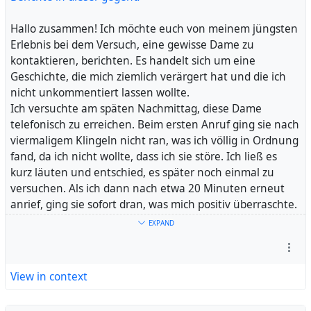
meine Bedürfnisse zu erfüllen.
Ich möchte euch dringend davon abraten, dieser
Hallo zusammen! Ich möchte euch von meinem jüngsten
vermeintlichen Dame Gabi zu begegnen. Es handelt sich
Erlebnis bei dem Versuch, eine gewisse Dame zu
um ein Fake-Profil, das einzig und allein dazu dient,
kontaktieren, berichten. Es handelt sich um eine
ahnungslose Männer anzulocken und zu betrügen. An
Geschichte, die mich ziemlich verärgert hat und die ich
der Tür wurde ich nicht von Gabi, sondern von einer
nicht unkommentiert lassen wollte.
völlig anderen Person empfangen.
Ich versuchte am späten Nachmittag, diese Dame
Diese Erfahrung hat mich sehr verärgert und ich möchte
telefonisch zu erreichen. Beim ersten Anruf ging sie nach
sicherstellen, dass andere nicht in dieselbe Falle tappen.
viermaligem Klingeln nicht ran, was ich völlig in Ordnung
Bitte seid wachsam und lasst euch nicht von falschen
fand, da ich nicht wollte, dass ich sie störe. Ich ließ es
Versprechungen und verlockenden Profilen blenden. Es
kurz läuten und entschied, es später noch einmal zu
ist wichtig, auf solche Betrügereien aufmerksam zu
versuchen. Als ich dann nach etwa 20 Minuten erneut
machen, um andere vor finanziellen und emotionalen
anrief, ging sie sofort dran, was mich positiv überraschte.
Verlusten zu bewahren.
Ich stellte mich freundlich vor und vereinbarte einen
EXPAND
Seid vorsichtig und vertraut nicht blindlings den Profilen
Termin für eine Stunde später. Soweit so gut, doch dann
im Internet. Lasst uns gemeinsam dafür sorgen, dass
kam es zu einer unerwarteten Wendung.
solche Betrügereien aufgedeckt und gestoppt werden.
Als ich nach der Adresse fragte, antwortete sie, dass sie
View in context
diese bereits verschickt hätte, und zwar über WhatsApp.
#
Ich war etwas verwirrt, denn ich hatte nichts erhalten
Fälschung
#
Damen
#
Vanessa
#
Fake_Profil
#
Internet