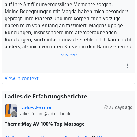
Zum Abschluss wurde mir noch das Badezimmer
auf ihre Art für unvergessliche Momente sorgen.
angeboten, um meine Hände zu waschen, ein nettes und
Meine Begegnungen mit Magda haben mich besonders
aufmerksames Angebot, das ich gerne annahm.
geprägt. Ihre Präsenz und ihre körperlichen Vorzüge
Alles in allem kann ich diese Dame wärmstens
haben mich von Anfang an fasziniert. Magdas üppige
empfehlen, insbesondere für alle, die eine schlanke und
Rundungen, insbesondere ihre atemberaubenden
zierliche Figur bevorzugen. Der Service war mehr als
Rundungen, sind einfach unwiderstehlich. Ich kann nicht
zufriedenstellend und das Preis-Leistungs-Verhältnis
anders, als mich von ihren Kurven in den Bann ziehen zu
absolut fair. Ein solider und empfehlenswerter Besuch!
lassen. Es ist ein einzigartiges Erlebnis, ihre voluminösen
EXPAND
Dinger im Gesicht zu spüren oder beim Doggy-Stil ihre
#
wohlgeformten Rundungen mit meinen Händen zu
Damen
#
Quickie
#
Wahl
#
Dame
#
Blasen
#
erforschen, auch wenn sie manchmal eine
Massage_Studio
#
Finger
#
skinny
#
Nachhinein
#
kaum
View in context
Herausforderung für meine kleinen Hände darstellen.
Die Chemie zwischen uns stimmt einfach, und beim
Doggy-Stil spüre ich, wie sie sich mir entgegenstemmt
Ladies.de Erfahrungsberichte
und wir eine harmonische Einheit bilden. Unsere
Ladies-Forum
27 days ago
vertraute Beziehung ermöglicht es mir, sie überall zu
ladies-forum@ladies-log.de
berühren und zu erforschen, was unseren gemeinsamen
Momenten eine besondere Intensität verleiht. Ab
Thema:May AV 100% Top Massage
Mittwoch werde ich die Gelegenheit haben, wieder mit