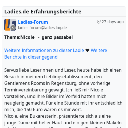
ihre Fähigkeiten persönlich zu erleben. Vielleicht kann
erste Bild im Chat war authentisch. In Sachen Service
mir jemand aus dem Umfeld mehr über ihre Magie
erhielt sie von mir eine Bewertung von 9/10, da sie sehr
Ladies.de Erfahrungsberichte
verraten und mir bei meiner Entdeckungsreise behilflich
professionell und freundlich war. Die Massage jedoch, für
Ladies-Forum
27 days ago
sein.
die ich mich entschieden hatte, war eher enttäuschend
ladies-forum@ladies-log.de
und erhielt daher nur 4/10 Punkte, da sie lediglich aus
#
Streicheln bestand. Der Geschlechtsverkehr hingegen
Thema:Nicole - ganz passabel
Chefin
#
Damen
#
Doggy_Stil
#
Dame
#
Mittwoch
#
spüre
#
war zufriedenstellend und bekam von mir eine
Chemie
#
Vorzüge
#
Hände
#
Jill
#
Erlebnisse
#
Magda
#
Bewertung von 8/10. Auch der Analverkehr, den ich für
Weitere Informationen zu dieser Ladie
darstellen
#
Heidi
#
Erfahrungen
❤
Weitere
30€ extra buchte, war bei meiner Wahl der Dame
Berichte in dieser gegend
angemessen und wurde mit 2/10 bewertet. Der orale
Sex, geschützt durchgeführt, war eher sanft und erhielt
Servus liebe Leserinnen und Leser, heute habe ich einen
von mir eine 5/10. Küssen war leider kein Thema für sie,
Besuch in meinem Lieblingsetablissement, den
was ich persönlich etwas schade fand, aber da es mir
Gentlemens Rooms in Regensburg, ohne vorherige
nicht so wichtig war, bewertete ich es mit 1/10.
Terminvereinbarung gewagt. Ich ließ mir Nicole
Insgesamt war es ein angenehmes Erlebnis, auch wenn
vorstellen, und ihre Bilder im Vorfeld hatten mich
es nicht zu meinen Top-Erfahrungen gehört. Die Dame
neugierig gemacht. Für eine Stunde mit ihr entschied ich
war freundlich und die Chemie stimmte, aber die
mich, die 150 Euro waren es mir wert.
Massage und der orale Service ließen etwas zu wünschen
Nicole, eine Bukaresterin, präsentierte sich als eine
übrig. Die Endrechnung betrug 160€, da ich für eine
junge Dame mit heller Haut und einigen kleinen Makeln