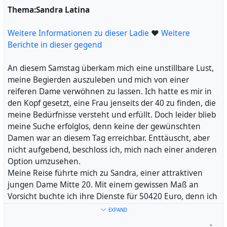
#
voller Sinnlichkeit. Ina hatte ein Gespür dafür, die
Thema:Sandra Latina
Massage
#
Lili
#
Optionen
#
Deutsch
#
Erwartungen
#
Spannung kontinuierlich aufzubauen, was mir ein
Dame
#
Angebot
#
Brüste
#
Abenteuer
#
WhatsApp
#
einzigartiges Erlebnis bescherte.
Weitere Informationen zu dieser Ladie
Blowjob
#
Option
#
Morgen
#
Kondom
#
❤
Menü
Weitere
#
Woche
#
Als ich mich umdrehte, begann eine neue, aufregende
Berichte in dieser gegend
Guten
#
Blaskonzert
Phase. Ihr Körper rutschte geschmeidig über meinen,
eine sinnliche Tanzchoreographie, die meinen Atem
An diesem Samstag überkam mich eine unstillbare Lust,
stocken ließ. Ihre Zunge wanderte von meinen Beinen
meine Begierden auszuleben und mich von einer
bis hinauf zu meinen Brustwarzen, eine Reise voller Lust
reiferen Dame verwöhnen zu lassen. Ich hatte es mir in
und Verlockung. Mit gekonnten Bewegungen bereitete
den Kopf gesetzt, eine Frau jenseits der 40 zu finden, die
sie mich auf das vor, was kommen sollte.
meine Bedürfnisse versteht und erfüllt. Doch leider blieb
Ein intensiver Blowjob, voller Gefühl und Hingabe,
meine Suche erfolglos, denn keine der gewünschten
brachte mich an den Rand des Wahnsinns. Ich konnte
Damen war an diesem Tag erreichbar. Enttäuscht, aber
der Versuchung nicht widerstehen und bat um das
nicht aufgebend, beschloss ich, mich nach einer anderen
ultimative Finale - Sex. Wir erlebten zusammen ein
Option umzusehen.
furioses, leidenschaftliches Intermezzo, das alle
Meine Reise führte mich zu Sandra, einer attraktiven
Erwartungen übertraf.
jungen Dame Mitte 20. Mit einem gewissen Maß an
Die letzten Minuten ihrer Massage spülten die letzten
Vorsicht buchte ich ihre Dienste für 50420 Euro, denn ich
Reste von Anspannung aus meinem Körper. Nach einer
war entschlossen, meinen Druck loszuwerden. Das
EXPAND
erneuten Dusche verließ ich ihre Räumlichkeiten mit
intensive Blasen, begleitet von sanfter Musik über ihre