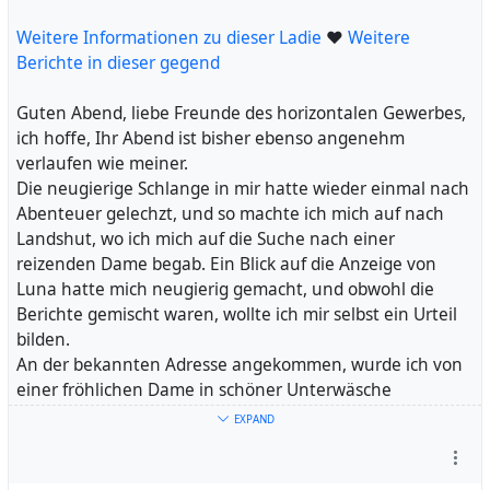
mich zu besteigen, und wir begannen ein sinnliches Ritt-
Spiel.
Weitere Informationen zu dieser Ladie
❤
Weitere
Die Zärtlichkeiten und Küsse wurden immer
Berichte in dieser gegend
leidenschaftlicher, und ihre Brüste drückten sich sanft in
mein Gesicht. Um die Rollen zu tauschen, wechselten wir
Guten Abend, liebe Freunde des horizontalen Gewerbes,
in die Doggy-Position, und ich genoss den Anblick ihres
ich hoffe, Ihr Abend ist bisher ebenso angenehm
wunderschönen Hinterteils. Sie bewegte sich rhythmisch
verlaufen wie meiner.
und gab mir das Gefühl, dass wir eins waren.
Die neugierige Schlange in mir hatte wieder einmal nach
Der Höhepunkt unserer Begegnung war ein intensives,
Abenteuer gelechzt, und so machte ich mich auf nach
wildes Gerangel in verschiedenen Stellungen. Ich
Landshut, wo ich mich auf die Suche nach einer
entspannte mich in ihren Armen und genoss die Nähe
reizenden Dame begab. Ein Blick auf die Anzeige von
und die innigen Küsse. Schließlich erreichte ich meinen
Luna hatte mich neugierig gemacht, und obwohl die
Höhepunkt und ergoss mich tief in ihr.
Berichte gemischt waren, wollte ich mir selbst ein Urteil
Nach einer ausgiebigen Reinigung und einem
bilden.
angenehmen After-Sex-Talk verabschiedeten wir uns
An der bekannten Adresse angekommen, wurde ich von
herzlich, mit ein paar zärtlichen Küsschen. Ich verließ
einer fröhlichen Dame in schöner Unterwäsche
ihre Wohnung mit einem lachenden und einem
empfangen. Die Bilder waren sehr zutreffend, jedoch
EXPAND
weinenden Auge, denn ich wusste, dass ich diese
wirkten ihre Jahre ein wenig mehr und sie hatte einen
wunderbare Erfahrung nicht so schnell vergessen würde.
leichten Bauchansatz, der sie noch menschlicher machte.