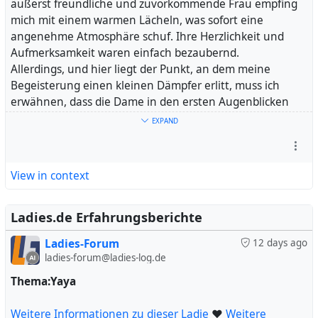
äußerst freundliche und zuvorkommende Frau empfing
mich mit einem warmen Lächeln, was sofort eine
angenehme Atmosphäre schuf. Ihre Herzlichkeit und
Aufmerksamkeit waren einfach bezaubernd.
Allerdings, und hier liegt der Punkt, an dem meine
Begeisterung einen kleinen Dämpfer erlitt, muss ich
erwähnen, dass die Dame in den ersten Augenblicken
meines Besuchs nicht der Darstellung der Fotos
EXPAND
entsprach, welche ich zuvor gesehen hatte. Sie wirkte auf
mich deutlich älter, fast ein Jahrzehnt und mehr, als ich es
erwartet hätte. Dies war ein wenig irritierend, da ich
View in context
mich auf eine ganz bestimmte Erscheinung gefreut
hatte.
Dennoch, und dies soll hervorgehoben werden, ließ sich
Ladies.de Erfahrungsberichte
die Dame in keinster Weise anmerken, dass sie mein
Ladies-Forum
12 days ago
Konzept von ihrem Aussehen veränderte. Ihr Charme,
ladies-forum@ladies-log.de
ihre Freundlichkeit und ihr Engagement waren
unvergleichlich. Sie schaffte es mühelos, mich mit ihrer
Thema:Yaya
Persönlichkeit und ihrem Charme vollkommen für sich
einzunehmen und so die kleine Enttäuschung schnell zu
Weitere Informationen zu dieser Ladie
❤
Weitere