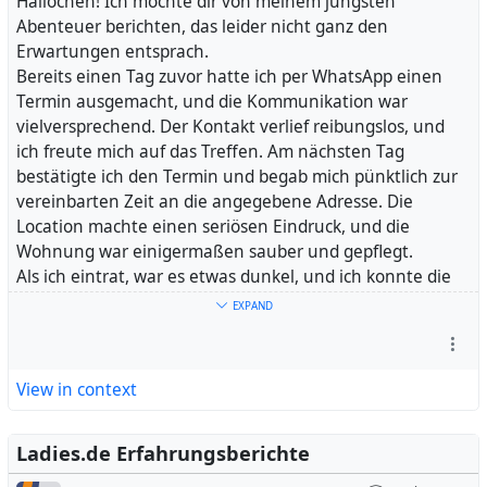
daher gehen müsse. Ich betonte, dass ich unter diesen
Hallöchen! Ich möchte dir von meinem jüngsten
Umständen nicht bereit war, dafür zu bezahlen.
Abenteuer berichten, das leider nicht ganz den
Diese Erfahrung hat mich darin bestärkt, immer
Erwartungen entsprach.
wachsam zu sein und keine Kompromisse bei der
Bereits einen Tag zuvor hatte ich per WhatsApp einen
Authentizität der angebotenen Dienstleistung zu
Termin ausgemacht, und die Kommunikation war
machen. Es ist wichtig, dass sowohl Kunden als auch
vielversprechend. Der Kontakt verlief reibungslos, und
Anbieter ehrlich und transparent miteinander umgehen.
ich freute mich auf das Treffen. Am nächsten Tag
Ich hoffe, dass solche Vorfälle in Zukunft verhindert
bestätigte ich den Termin und begab mich pünktlich zur
werden können, damit alle Beteiligten einen
vereinbarten Zeit an die angegebene Adresse. Die
respektvollen und angenehmen Erfahrung machen
Location machte einen seriösen Eindruck, und die
können.
Wohnung war einigermaßen sauber und gepflegt.
Als ich eintrat, war es etwas dunkel, und ich konnte die
#
Dame, mit der ich verabredet war, zunächst nicht wirklich
Paysex_Bereich
#
Dame
#
Mosel
#
Weise
#
Termin
#
Foto
EXPAND
#
erkennen. Als ich jedoch ins Zimmer trat, war ich doch
Kontakt
#
WhatsApp
ein wenig enttäuscht. Die Dame, die sich Elena nannte,
entsprach nicht den Online-Fotos. Sie war deutlich
View in context
fülliger, und ihr Alter schätzte ich auf Anfang bis Mitte 30.
Das wäre an sich kein Problem gewesen, aber ihre
Ausstrahlung war eher unauffällig und wenig erotisch.
Ladies.de Erfahrungsberichte
Da ich jedoch die Zeit eingeplant hatte und eine