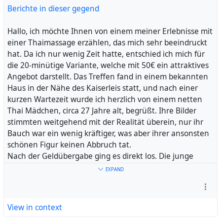
vergessen. Ihre Professionalität und ihr Talent, den Fokus
Berichte in dieser gegend
auf die positiven Aspekte zu lenken, waren vorbildlich.
Ich möchte betonen, dass diese kleine Abweichung von
Hallo, ich möchte Ihnen von einem meiner Erlebnisse mit
den Fotos nicht als Kritik verstanden werden soll,
einer Thaimassage erzählen, das mich sehr beeindruckt
sondern eher als eine Beobachtung. Es ist verständlich,
hat. Da ich nur wenig Zeit hatte, entschied ich mich für
dass Fotos mitunter eine Idealisierung darstellen, und ich
die 20-minütige Variante, welche mit 50€ ein attraktives
schätze es, wenn ein gewisses Maß an Ehrlichkeit und
Angebot darstellt. Das Treffen fand in einem bekannten
Realismus an den Tag gelegt wird. Meine Erfahrung mit
Haus in der Nähe des Kaiserleis statt, und nach einer
Carmen war insgesamt positiv, und ich würde ihren
kurzen Wartezeit wurde ich herzlich von einem netten
Service jedem empfehlen, der einen freundlichen und
Thai Mädchen, circa 27 Jahre alt, begrüßt. Ihre Bilder
professionellen Empfang sucht. Ihre Persönlichkeit und
stimmten weitgehend mit der Realität überein, nur ihr
ihr Engagement haben meine Erwartungen voll und
Bauch war ein wenig kräftiger, was aber ihrer ansonsten
ganz erfüllt und mir einen unvergesslichen Tag beschert.
schönen Figur keinen Abbruch tat.
Ich hoffe, diese ausführlichere Darstellung meines
Nach der Geldübergabe ging es direkt los. Die junge
Besuchs gibt einen tieferen Einblick in meine Eindrücke
Dame begrüßte mich mit einem zärtlichen Kuss, einem
EXPAND
und hilft, ein klareres Bild zu vermitteln.
Zeigenküsschen (ZK), und dann folgte ein
atemberaubender Blowjob, den ich so intensiv und tief
#
zuvor selten erlebt hatte. Ihre Leidenschaft und Hingabe
Augenblicken
#
Dämpfer
#
Dame
#
Abweichung
View in context
#
waren unglaublich, und ich fühlte mich sofort in ihren
Charme
#
gelegt
#
Weise
#
Carmen