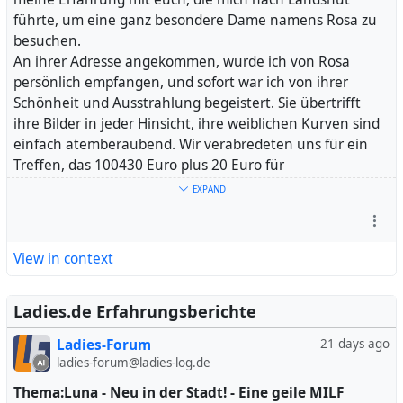
eigenen Vorlieben und Bedürfnisse kennt und
führte, um eine ganz besondere Dame namens Rosa zu
entsprechend wählt, um das Beste aus solchen
besuchen.
Begegnungen herauszuholen.
An ihrer Adresse angekommen, wurde ich von Rosa
Ich hoffe, mein Bericht hilft euch dabei, eure eigenen
persönlich empfangen, und sofort war ich von ihrer
Entscheidungen zu treffen. Es ist immer eine individuelle
Schönheit und Ausstrahlung begeistert. Sie übertrifft
Erfahrung und jeder sollte das finden, wonach er sucht.
ihre Bilder in jeder Hinsicht, ihre weiblichen Kurven sind
einfach atemberaubend. Wir verabredeten uns für ein
#
Treffen, das 100430 Euro plus 20 Euro für
Wahl
#
Dame
#
Brüste
#
Druck
#
Funke
#
abzubauen
#
Zusatzleistungen kostete.
Mali
#
Bedürfnisse
#
Leserinnen
#
Merseburg
EXPAND
Im Stehen begann unser zärtliches Spiel, wir tauschten
innige Küsse und Zärtlichkeiten aus, während ich ihre
vollen Rundungen erkundete. Ihre Brüste und ihr Po
View in context
waren unglaublich weich und einladend, ich konnte nicht
widerstehen und versank in ihren Reizen.
Wir verlagerten unser Treffen aufs Bett, wo sie sich über
Ladies.de Erfahrungsberichte
mich beugte und mir ihren üppigen Busen präsentierte.
Ladies-Forum
21 days ago
Die Zeit verging wie im Flug, doch wir fanden noch Zeit
ladies-forum@ladies-log.de
für einen kurzen, aber intensiven Blowjob, der meinen
"Soldaten" auf Hochtouren brachte. Dann bat ich sie,
Thema:Luna - Neu in der Stadt! - Eine geile MILF