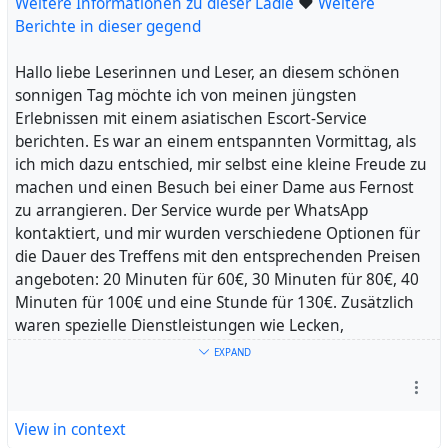
Magda zusammen zu sein, und ich kann es kaum
Weitere Informationen zu dieser Ladie
❤
Weitere
erwarten, ihre wohlgeformten Rundungen erneut zu
Berichte in dieser gegend
genießen.
Jill ist eine weitere Dame, die mich begeistert hat. Ihre
Hallo liebe Leserinnen und Leser, an diesem schönen
Persönlichkeit und ihr Charme haben einen bleibenden
sonnigen Tag möchte ich von meinen jüngsten
Eindruck hinterlassen. Obwohl ich Magda häufiger
Erlebnissen mit einem asiatischen Escort-Service
besucht habe, war jeder Besuch bei Jill ein
berichten. Es war an einem entspannten Vormittag, als
unvergessliches Erlebnis. Ich schätze ihre Fähigkeit, mich
ich mich dazu entschied, mir selbst eine kleine Freude zu
auf eine ganz besondere Weise zu befriedigen und mir
machen und einen Besuch bei einer Dame aus Fernost
dabei ein unvergleichliches Gefühl zu vermitteln.
zu arrangieren. Der Service wurde per WhatsApp
Heidi, die Chefin, hat mich beim letzten Besuch auf eine
kontaktiert, und mir wurden verschiedene Optionen für
aufregende Weise überrascht. Als sie mich zum
die Dauer des Treffens mit den entsprechenden Preisen
Verrichtungszimmer führte, spürte ich, wie mein Körper
angeboten: 20 Minuten für 60€, 30 Minuten für 80€, 40
reagierte und sich meine Sinne schärften. Ich konnte
Minuten für 100€ und eine Stunde für 130€. Zusätzlich
nicht anders, als an die möglichen Freuden zu denken,
waren spezielle Dienstleistungen wie Lecken,
die mich dort erwarten könnten. Die Vorstellung, Heidi
geschütztes Blasen und Küsse mit Zunge erhältlich.
EXPAND
einmal auf eine intimere Ebene zu erleben, ließ mich
Die Bilder, die mir zur Verfügung gestellt wurden,
nicht mehr los.
stimmten mit der Realität überein und die Dame
Ich würde gerne mehr über Heidi erfahren und hoffe,
entsprach meinen Vorstellungen. Ihr Auftreten und die
View in context
dass sich die Gelegenheit ergibt, ihre Zärtlichkeit und
Figur passten zu dem, was ich erwartet hatte, und das