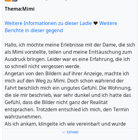
ausgeschlossen, wenn die Umstände passen. Bis dahin
irritiert sei, da ich eine jüngere Dame erwartet hatte. Sie
grüße ich aus dem Bayerischen Wald!
nahm meine Worte mit einem einfachen "Ist okay" hin,
Thema:Mimi
was mich etwas ratlos zurückließ. Ich fühlte mich in
#
diesem Moment nicht wirklich wohl und entschied, das
Weitere Informationen zu dieser Ladie
Haut
#
Makeln
#
Deutsch
#
Elan
#
Throat
❤
#
Weitere
Gefühl
#
Etablissement wieder zu verlassen.
Berichte in dieser gegend
Stehen
#
Dame
#
Deep
#
Talk
#
Blowjob
#
Doggy_Style
#
Dieser Vorfall hat mich etwas nachdenklich gemacht und
Leser
#
Nicole
#
Kondom
#
Spanisch
#
Leserinnen
#
ich muss sagen, dass ich das Gefühl habe, dass
Hallo, ich möchte meine Erlebnisse mit der Dame, die sich
Rückmeldung
Oldenburg momentan etwas an Attraktivität im
als Mimi vorstellte, teilen und meine Enttäuschung zum
erotischen Bereich verloren hat. Es scheint, als ob es
Ausdruck bringen. Leider war es eine Erfahrung, die ich
ansprechende Angebote derzeit rar sind und man sich
so schnell nicht vergessen werde.
mit Kompromissen zufrieden geben muss. Ich hoffe, dass
Angetan von den Bildern auf ihrer Anzeige, machte ich
sich dies bald ändern wird und dass wir wieder mehr
mich auf den Weg zu Mimi. Doch schon während der
Qualität und Authentizität in der Szene vorfinden.
Fahrt beschlich mich ein ungutes Gefühl. Die Wohnung,
Lasst mich wissen, ob ihr ähnliche Erfahrungen gemacht
die sie mir beschrieb, war sehr dunkel und ich hatte das
habt oder ob ihr vielleicht Tipps für bessere Alternativen
Gefühl, dass die Bilder nicht ganz der Realität
in Oldenburg habt. Ich wünsche euch allen viel Glück bei
entsprachen. Trotzdem entschied ich mich, den Termin
euren weiteren Abenteuern!
wahrzunehmen.
Als ich ankam, klingelte ich wie vereinbart und wurde
#
nach einer Weile hereingebeten. Die Wohnung war
Bauch
#
Gina
#
Dame
#
Alternativen
#
Community
EXPAND
#
tatsächlich sehr dunkel, was mir erst jetzt richtig bewusst
Oldenburg
#
Kompromissen
#
WhatsApp