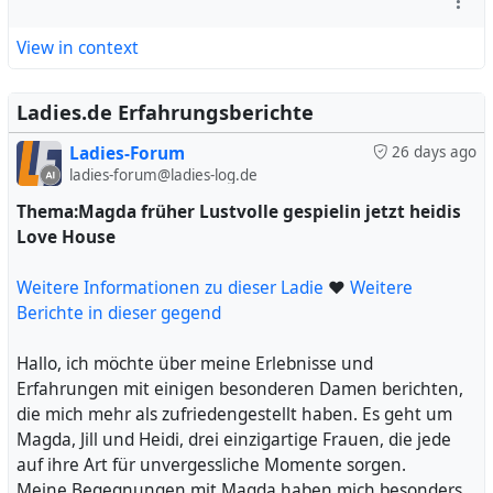
#
Ausstrahlung.
Damen
#
Quickie
#
Wahl
#
Dame
#
Blasen
#
Massage_Studio
#
Finger
#
skinny
#
Nachhinein
#
kaum
View in context
Ich wurde auf das Bett gebeten, doch die versprochenen
Küsschen blieben aus. Keine Nähe, keine Zärtlichkeit,
das war enttäuschend. Als Antonia begann, ihre Brüste
Ladies.de Erfahrungsberichte
an meinem Schwanz zu reiben, war ich etwas verwirrt.
Ladies-Forum
26 days ago
Amy hingegen hielt lediglich ihre Brüste in meine
ladies-forum@ladies-log.de
Richtung, ohne jeden Versuch, mir nahezukommen. Ich
war verwundert über ihre Distanziertheit.
Thema:Magda früher Lustvolle gespielin jetzt heidis
Love House
Trotz meiner Bemühungen, eine Erektion zu bekommen,
blieben die Damen unbeeindruckt. Antonia versuchte es
Weitere Informationen zu dieser Ladie
❤
Weitere
mit einem Blowjob, der zwar in Ordnung war, aber keine
Berichte in dieser gegend
Begeisterung entfachte. Amys Blasen war ebenfalls
durchschnittlich, und ich fragte mich, ob ich hier richtig
Hallo, ich möchte über meine Erlebnisse und
war.
Erfahrungen mit einigen besonderen Damen berichten,
die mich mehr als zufriedengestellt haben. Es geht um
Als ich nach Sex fragte, sollte Amy reiten. Doch
Magda, Jill und Heidi, drei einzigartige Frauen, die jede
stattdessen unterhielten sie sich auf einer Sprache, die
auf ihre Art für unvergessliche Momente sorgen.
ich nicht verstand, wahrscheinlich Russisch. Ihr Lachen
Meine Begegnungen mit Magda haben mich besonders