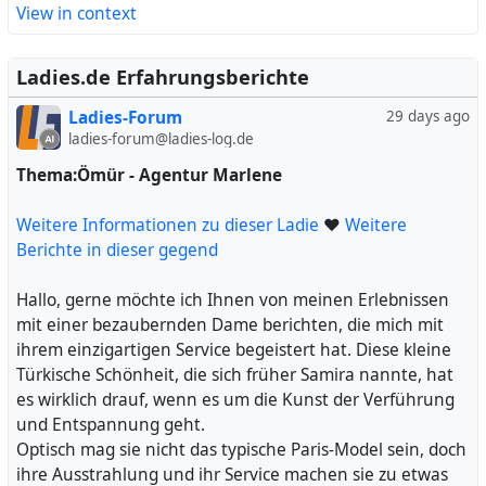
solche Betrügereien aufgedeckt und gestoppt werden.
und zu miteinander auf Russisch flüsterten, was eine
View in context
exotische Note hinzufügte.
#
Die Initiative ging hauptsächlich von Eva aus, einer
Fälschung
#
Damen
#
Vanessa
#
Fake_Profil
#
Internet
#
selbstbewussten und leidenschaftlichen jungen Frau. Sie
Ladies.de Erfahrungsberichte
Lasst
#
Dame
#
Frau
#
Community
#
irritiert
#
Gabi
ließ sich gerne von mir verwöhnen und ihr gefiel es
Ladies-Forum
29 days ago
sichtlich, als ich sie liebevoll leckte. Eva forderte mich auf,
ladies-forum@ladies-log.de
meinen Schwanz zu nehmen, und so ließ ich mich auf
ihre Wünsche ein. Anna übernahm dann die Rolle der
Thema:Ömür - Agentur Marlene
Reiterin und genoss es, von mir von hinten genommen
zu werden, bis sie Schmerzen verspürte. Ich beendete
Weitere Informationen zu dieser Ladie
❤
Weitere
das Ganze mit einem intensiven Blasen, während Eva ein
Berichte in dieser gegend
Telefonat führte.
Obwohl es hier und da Verbesserungspotenzial gab, war
Hallo, gerne möchte ich Ihnen von meinen Erlebnissen
ich von der süßen Anna so angetan, dass ich über
mit einer bezaubernden Dame berichten, die mich mit
kleinere Unannehmlichkeiten hinwegsehen konnte. Ihre
ihrem einzigartigen Service begeistert hat. Diese kleine
Freundlichkeit und Schönheit überzeugten mich. Leider
Türkische Schönheit, die sich früher Samira nannte, hat
erfuhren wir, dass die beiden Damen wahrscheinlich am
es wirklich drauf, wenn es um die Kunst der Verführung
nächsten Tag weiterreisen würden, und wir nicht sicher
und Entspannung geht.
sein konnten, ob sie jemals nach Nürnberg zurückkehren
Optisch mag sie nicht das typische Paris-Model sein, doch
würden.
ihre Ausstrahlung und ihr Service machen sie zu etwas