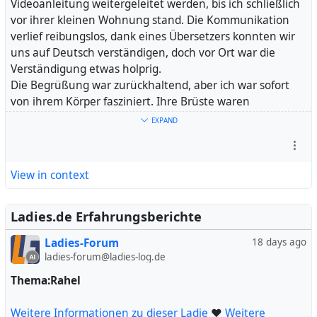
Videoanleitung weitergeleitet werden, bis ich schließlich
vor ihrer kleinen Wohnung stand. Die Kommunikation
verlief reibungslos, dank eines Übersetzers konnten wir
uns auf Deutsch verständigen, doch vor Ort war die
Verständigung etwas holprig.
Die Begrüßung war zurückhaltend, aber ich war sofort
von ihrem Körper fasziniert. Ihre Brüste waren
wunderschön und sorgfältig gemacht, doch sie bat mich,
EXPAND
sie vorsichtig zu berühren, was ich natürlich respektierte.
Sie war insgesamt sehr zart und empfindlich, was eine
besondere und intime Atmosphäre schuf.
View in context
Der Abend verlief angenehm und aufregend zugleich.
Wir genossen einen geschützten Blowjob und einen
erfüllenden Geschlechtsverkehr. Ihre sanfte und
Ladies.de Erfahrungsberichte
zurückhaltende Art machte das Erlebnis zu etwas
Ladies-Forum
18 days ago
Besonderem. Ich war fasziniert von ihren schönen
ladies-forum@ladies-log.de
Brüsten und der ganzen Erfahrung, die sie mir bot. Am
Ende unserer Zeit zusammen, die wir sehr genau
Thema:Rahel
einhielten, war ich zufrieden und mit einem Lächeln auf
den Lippen.
Weitere Informationen zu dieser Ladie
❤
Weitere