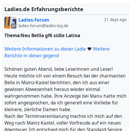
mit einem stabilen, komfortablen Bett.
Rahel und ich legten unsere Kleidung ab und ich war
Ladies.de Erfahrungsberichte
begeistert von ihrer Figur, genau mein Geschmack: nicht
Ladies-Forum
21 days ago
zu dünn, aber auch nicht zu kräftig. Ihre natürlichen
ladies-forum@ladies-log.de
Brüste waren besonders faszinierend. Wir begannen mit
leidenschaftlichen Küssen und Zungenkuss, eine
Thema:Neu Bellla gf6 süße Latina
wundervolle Einstimmung auf das, was kommen sollte.
Dann verwöhnte sie mich mit zärtlichem Lecken, eine
Weitere Informationen zu dieser Ladie
❤
Weitere
Kunst, die sie meisterhaft beherrschte. Danach widmete
Berichte in dieser gegend
sie sich dem Blasen, tief, feucht und ohne den Einsatz
ihrer Zähne.
Schönen guten Abend, liebe Leserinnen und Leser!
Wir genossen ausgiebigen Geschlechtsverkehr in der
Heute möchte ich von einem Besuch bei der charmanten
Reiterstellung, unterbrochen von innigen Küssen von
Bella in Mainz-Kastel berichten, den ich aus einer
Rahel. Die Stunde verging wie im Flug und war gefüllt mit
gewissen Abwesenheit heraus wieder einmal
Abwechslung und Leidenschaft. Es ist erwähnenswert,
wahrgenommen habe. Ihre Anzeige bei Manu hatte mich
dass für Extras keine zusätzlichen Kosten anfallen, ein
sofort angesprochen, da ich generell eine Vorliebe für
weiteres Plus.
kleinere, zierliche Damen habe.
Rahel hat eine offene und freundliche Ausstrahlung, ihre
Nach der Terminvereinbarung machte ich mich auf den
Deutschkenntnisse sind exzellent, was zu angenehmen
Weg nach Mainz-Kastel, voller Vorfreude auf ein neues
Gesprächen beiträgt. Ihre freundliche und
Abenteuer. Ich entschied mich für den Standard-Service