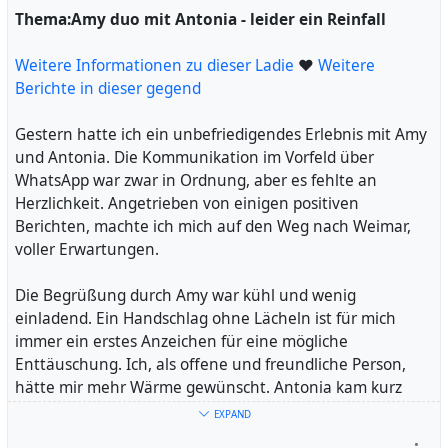
unvergessliches Erlebnis, da ich kaum meinen Finger
Thema:Amy duo mit Antonia - leider ein Reinfall
einführen konnte. Ich hatte auch die Möglichkeit, sie zu
lecken, jedoch entschied ich mich dagegen, da ich schon
Weitere Informationen zu dieser Ladie
❤
Weitere
von ihrem Anblick beeindruckt war.
Berichte in dieser gegend
Als ich bereit war, übernahm sie die Kontrolle und ritt
mich mit einem intensiven, kontrastreichen Stil, während
Gestern hatte ich ein unbefriedigendes Erlebnis mit Amy
wir uns leidenschaftlich küssten. Ich durfte die Situation
und Antonia. Die Kommunikation im Vorfeld über
langsam und ohne Zeitdruck auskosten. Ihr enges und
WhatsApp war zwar in Ordnung, aber es fehlte an
warmes Innere machte das Erlebnis zu einem
Herzlichkeit. Angetrieben von einigen positiven
unvergesslichen.
Berichten, machte ich mich auf den Weg nach Weimar,
Zum Abschluss wurde mir noch das Badezimmer
voller Erwartungen.
angeboten, um meine Hände zu waschen, ein nettes und
aufmerksames Angebot, das ich gerne annahm.
Die Begrüßung durch Amy war kühl und wenig
Alles in allem kann ich diese Dame wärmstens
einladend. Ein Handschlag ohne Lächeln ist für mich
empfehlen, insbesondere für alle, die eine schlanke und
immer ein erstes Anzeichen für eine mögliche
zierliche Figur bevorzugen. Der Service war mehr als
Enttäuschung. Ich, als offene und freundliche Person,
zufriedenstellend und das Preis-Leistungs-Verhältnis
hätte mir mehr Wärme gewünscht. Antonia kam kurz
absolut fair. Ein solider und empfehlenswerter Besuch!
darauf hinzu, und beide Frauen wirkten auf mich
EXPAND
durchschnittlich attraktiv, aber ohne besondere