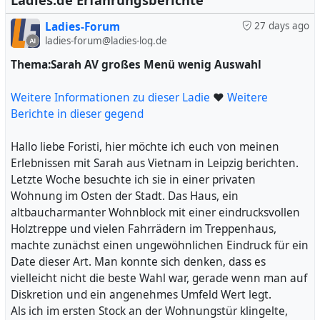
Ladies.de Erfahrungsberichte
verraten und mir bei meiner Entdeckungsreise behilflich
sein, und nach einer kurzen, aber freundlichen
Ladies-Forum
27 days ago
sein.
Begrüßung machten wir uns auf den Weg zu ihrem
ladies-forum@ladies-log.de
Zimmer. Alexa war eine perfekte Gastgeberin, sie sorgte
#
dafür, dass ich mich wohlfühlte und sorgte für alle
Thema:Sarah AV großes Menü wenig Auswahl
Chefin
#
Damen
#
Doggy_Stil
#
Dame
#
Mittwoch
#
spüre
#
Annehmlichkeiten, einschließlich frischer Handtücher
Chemie
#
Vorzüge
#
Hände
#
Jill
#
Erlebnisse
#
Magda
#
und eines wohlriechenden Tuches. Duschen war der
Weitere Informationen zu dieser Ladie
darstellen
#
Heidi
#
Erfahrungen
❤
Weitere
erste Schritt, und bereits dort spürte ich die Leidenschaft,
Berichte in dieser gegend
die von Alexa ausging.
Ihre Küsse waren intensiv und voller Hingabe, eine
Hallo liebe Foristi, hier möchte ich euch von meinen
wahre Freude. Ihre Haut, duftend und weich, war eine
Erlebnissen mit Sarah aus Vietnam in Leipzig berichten.
Einladung, sie zu berühren und zu erkunden. Wir
Letzte Woche besuchte ich sie in einer privaten
verbrachten eine wundervolle Dreiviertelstunde, in der
Wohnung im Osten der Stadt. Das Haus, ein
wir uns gegenseitig verwöhnten und die Nähe genossen.
altbaucharmanter Wohnblock mit einer eindrucksvollen
Die Sprachbarriere existierte nicht, und ihre
Holztreppe und vielen Fahrrädern im Treppenhaus,
Französischkenntnisse erleichterten die Kommunikation
machte zunächst einen ungewöhnlichen Eindruck für ein
und steigerten die Erotik.
Date dieser Art. Man konnte sich denken, dass es
Alexa ist eine wahre Genussfrau, die es liebt, verwöhnt
vielleicht nicht die beste Wahl war, gerade wenn man auf
zu werden, und diese Erfahrung war für mich eine
Diskretion und ein angenehmes Umfeld Wert legt.
Freude. Nach unserer intimen Zeit plauderten wir
Als ich im ersten Stock an der Wohnungstür klingelte,