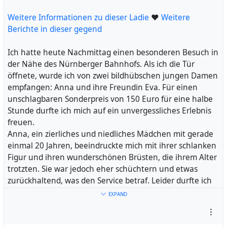
Doch der Service, den ich anschließend erhielt, war
#
unterirdisch. Die Frau, die sich als Vanessa/Gabi ausgab,
Weitere Informationen zu dieser Ladie
Damen
#
Wellenlängen
#
Foristi
#
Hausschuhen
❤
Weitere
#
Gefühl
#
war unhöflich und zeigte keinerlei Interesse daran,
Berichte in dieser gegend
Vietnam
#
Wohnblock
#
Date
#
Wohnungstür
#
Negligé
#
meine Bedürfnisse zu erfüllen.
Handjob
#
Mesa
#
Sarah
Ich möchte euch dringend davon abraten, dieser
Ich hatte heute Nachmittag einen besonderen Besuch in
vermeintlichen Dame Gabi zu begegnen. Es handelt sich
der Nähe des Nürnberger Bahnhofs. Als ich die Tür
um ein Fake-Profil, das einzig und allein dazu dient,
öffnete, wurde ich von zwei bildhübschen jungen Damen
ahnungslose Männer anzulocken und zu betrügen. An
empfangen: Anna und ihre Freundin Eva. Für einen
der Tür wurde ich nicht von Gabi, sondern von einer
unschlagbaren Sonderpreis von 150 Euro für eine halbe
völlig anderen Person empfangen.
Stunde durfte ich mich auf ein unvergessliches Erlebnis
Diese Erfahrung hat mich sehr verärgert und ich möchte
freuen.
sicherstellen, dass andere nicht in dieselbe Falle tappen.
Anna, ein zierliches und niedliches Mädchen mit gerade
Bitte seid wachsam und lasst euch nicht von falschen
einmal 20 Jahren, beeindruckte mich mit ihrer schlanken
Versprechungen und verlockenden Profilen blenden. Es
Figur und ihren wunderschönen Brüsten, die ihrem Alter
ist wichtig, auf solche Betrügereien aufmerksam zu
trotzten. Sie war jedoch eher schüchtern und etwas
machen, um andere vor finanziellen und emotionalen
zurückhaltend, was den Service betraf. Leider durfte ich
Verlusten zu bewahren.
sie nicht lecken, aber dafür verwöhnten sie und Eva mich
EXPAND
Seid vorsichtig und vertraut nicht blindlings den Profilen
mit zärtlichen Küssen und einer herzlichen Begrüßung.
im Internet. Lasst uns gemeinsam dafür sorgen, dass
Ihre russische Herkunft kam zum Vorschein, als sie ab