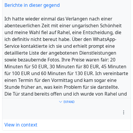
Der Kontakt danach war eher begrenzt, was ich etwas
Berichte in dieser gegend
schade fand. Ich würde mich freuen, sie wiederzusehen,
doch es hängt auch von den Umständen und den
Ich hatte wieder einmal das Verlangen nach einer
anwesenden Damen ab, ob sich eine Wiederholung
abenteuerlichen Zeit mit einer ungarischen Schönheit
dieser einzigartigen Begegnung ergeben wird. Es war
und meine Wahl fiel auf Rahel, eine Entscheidung, die
eine unvergessliche Erfahrung, die ich so schnell nicht
ich definitiv nicht bereut habe. Über den WhatsApp-
vergessen werde. Die Kombination aus ihrer
Service kontaktierte ich sie und erhielt prompt eine
Zurückhaltung und ihrer körperlichen Schönheit hat
detaillierte Liste der angebotenen Dienstleistungen
mich tief beeindruckt. Ich bin dankbar für diese
sowie bezaubernde Fotos. Ihre Preise waren fair: 20
Begegnung und hoffe, dass sich vielleicht bald die
Minuten für 50 EUR, 30 Minuten für 80 EUR, 45 Minuten
Gelegenheit für ein Wiedersehen bietet.
für 100 EUR und 60 Minuten für 130 EUR. Ich vereinbarte
einen Termin für den Vormittag und kam sogar eine
#
Stunde früher an, was kein Problem für sie darstellte.
Damen
#
Deutsch
#
Brüste
#
Umständen
#
Blowjob
#
Die Tür stand bereits offen und ich wurde von Rahel und
Lippen
den beiden anderen anwesenden Damen, Roxana und
EXPAND
Lena, herzlich mit Küsschen begrüßt. Wir erledigten die
finanziellen Formalitäten im Zimmer und dann ging es
zwei Stockwerke höher in ihr Arbeitszimmer, ein
View in context
geräumiges und geschmackvoll eingerichtetes Zimmer